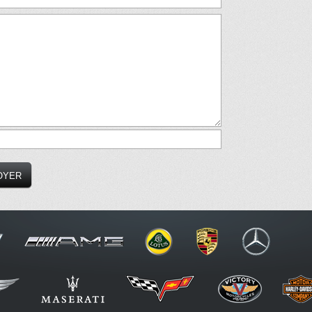
ON
- 19, rue des ailes - 37210
Parçay-Meslay
- Tél. 02 47 46 06 06 - 0