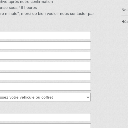
itive après notre confirmation
onse sous 48 heures
Nou
re minute", merci de bien vouloir nous contacter par
Rés