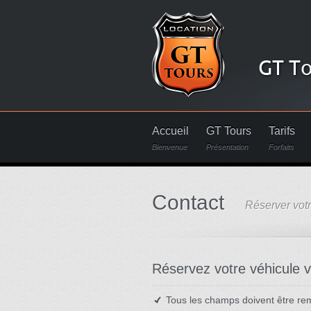
Accueil
GT Tours
Tarifs
Bienvenue
Présentation
Forfaits
Contact
Réserver votr
Réservez votre véhicule v
Tous les champs doivent être rem