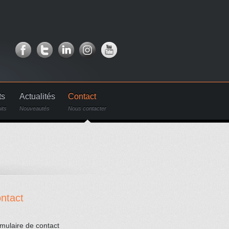
ts
Actualités
Contact
its
Nouveautés
Nous contacter
ntact
mulaire de contact