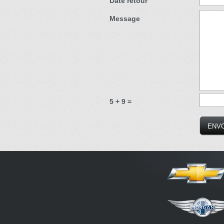
Date retour
Message
5 + 9 =
GT TOURS LOCATI